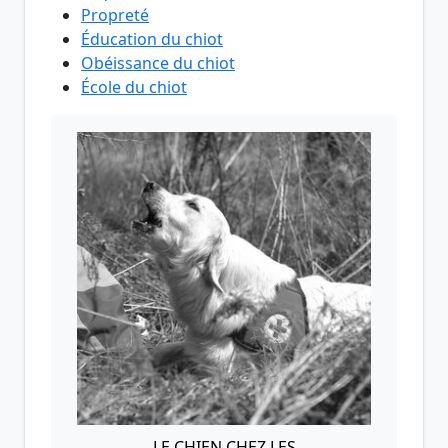
Propreté
Éducation du chiot
Obéissance du chiot
École du chiot
LE CHIEN CHEZ LES