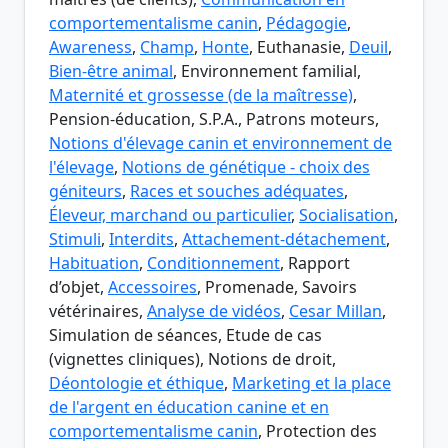
comportementalisme canin
,
Pédagogie
,
Awareness
,
Champ
,
Honte
, Euthanasie,
Deuil
,
Bien-être animal
, Environnement familial,
Maternité et grossesse (de la maîtresse)
,
Pension-éducation, S.P.A., Patrons moteurs,
Notions d'élevage canin et environnement de
l'élevage
,
Notions de génétique - choix des
géniteurs
,
Races et souches adéquates
,
Éleveur, marchand ou particulier
,
Socialisation
,
Stimuli
,
Interdits
,
Attachement-détachement
,
Habituation
,
Conditionnement
, Rapport
d’objet,
Accessoires
, Promenade, Savoirs
vétérinaires,
Analyse de vidéos
,
Cesar Millan
,
Simulation de séances, Etude de cas
(vignettes cliniques), Notions de droit,
Déontologie et éthique
,
Marketing et la place
de l'argent en éducation canine et en
comportementalisme canin
, Protection des