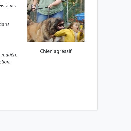
is-à-vis
 dans
Chien agressif
a matière
tion.