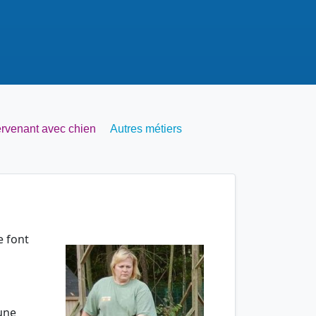
ervenant avec chien
Autres métiers
 font
une